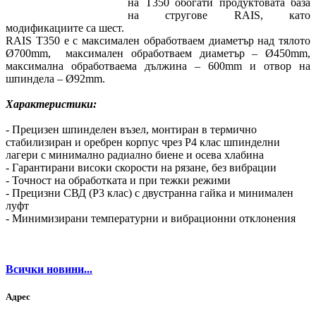
на Т350 обогати продуктовата база
на стругове RAIS, като
модификациите са шест.
RAIS Т350 е с максимален обработваем диаметър над тялото
Ø700mm, максимален обработваем диаметър – Ø450mm,
максимална обработваема дължина – 600mm и отвор на
шпиндела – Ø92mm.
Характеристики:
- Прецизен шпинделен възел, монтиран в термично
стабилизиран и оребрен корпус чрез Р4 клас шпинделни
лагери с минимално радиално биене и осева хлабина
- Гарантирани високи скорости на рязане, без вибрации
- Точност на обработката и при тежки режими
- Прецизни СВД (Р3 клас) с двустранна гайка и минимален
луфт
- Минимизирани температурни и вибрационни отклонения
Всички новини...
Адрес