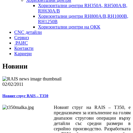
Хоризонтални центри
Хоризонтални центри RH350A, RH500A/B,
RH630A/В
Хоризонтални центри RH800A/B,RH1000B,
RH1250B
Хоризонтални центри на ОКК
CNC детайли
Сервиз
РАИС
Контакти
Кариери
Новини
02/02/2011
Новият струг RAIS – Т350
Новият струг на RAIS – Т350, е
предназначен за изпълнение на голям
диапазон стругови операции върху
детайли със средни размери в
серийно производство. Разработката