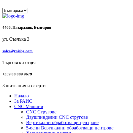
4400, Пазарджик, България
ул. Съзлъка 3
sales@raisbg.com
Търговски отдел
+359 88 889 9679
Запитвания и оферти
Начало
За РАИС
CNC Машини
CNC Стругове
Двушпинделни CNC стругове
Вертикални обработващи центрове
5-осни Вертикални обработващи центрове