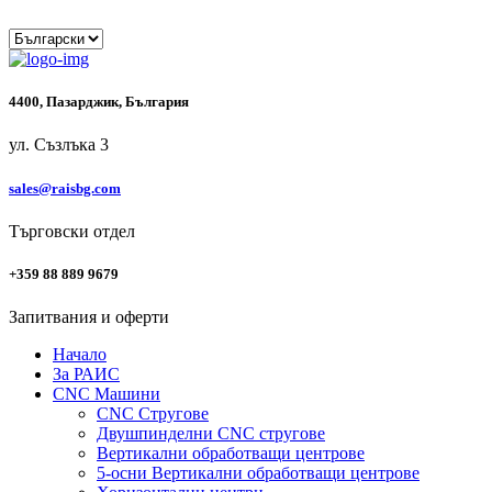
4400, Пазарджик, България
ул. Съзлъка 3
sales@raisbg.com
Търговски отдел
+359 88 889 9679
Запитвания и оферти
Начало
За РАИС
CNC Машини
CNC Стругове
Двушпинделни CNC стругове
Вертикални обработващи центрове
5-осни Вертикални обработващи центрове