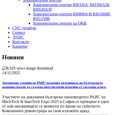
Хоризонтални центри
Хоризонтални центри RH350A, RH500A/B,
RH630A/В
Хоризонтални центри RH800A/B,RH1000B,
RH1250B
Хоризонтални центри на ОКК
CNC детайли
Сервиз
РАИС
Контакти
Кариери
Новини
14/11/2025
Aвтономна станция на РАИС разкрива потенциала на българското
машиностроене да създава интелигентни решения от световна класа
Участието на доказания български производител РАИС на
MachTech & InnoTech Expo 2025 в София се превърна в един
от най-запомнящите се моменти по време на събитието.
Компанията демонстрира на своя изложбен щанд