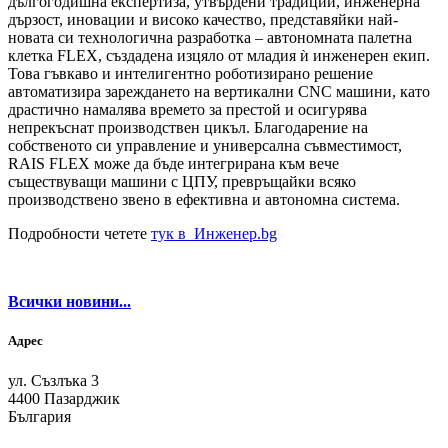
дългогодишна експертиза, утвърдени традиции, инженерна
дързост, иновации и високо качество, представяйки най-
новата си технологична разработка – автономната палетна
клетка FLEX, създадена изцяло от младия ѝ инженерен екип.
Това гъвкаво и интелигентно роботизирано решение
автоматизира зареждането на вертикални CNC машини, като
драстично намалява времето за престой и осигурява
непрекъснат производствен цикъл. Благодарение на
собственото си управление и универсална съвместимост,
RAIS FLEX може да бъде интегрирана към вече
съществуващи машини с ЦПУ, превръщайки всяко
производствено звено в ефективна и автономна система.
Подробности четете
тук в Инженер.bg
Всички новини...
Адрес
ул. Съзлъка 3
4400 Пазарджик
България